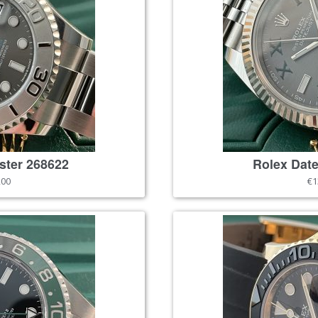
ster 268622
Rolex Date
,00
€1